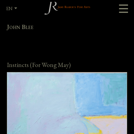
EN
FR
John Blee
Instincts (For Wong May)