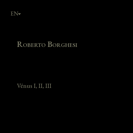
EN
FR
Roberto Borghesi
Vénus I, II, III