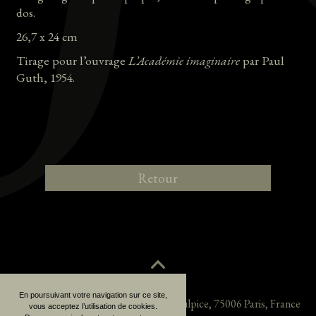
dos.
26,7 x 24 cm
Tirage pour l’ouvrage
L’Académie imaginaire
par Paul
Guth, 1954.
Retour
En poursuivant votre navigation sur ce site,
Jane Roberts Fine Arts
38, rue Saint-Sulpice
,
75006
Paris
,
France
vous acceptez l’utilisation de cookies.