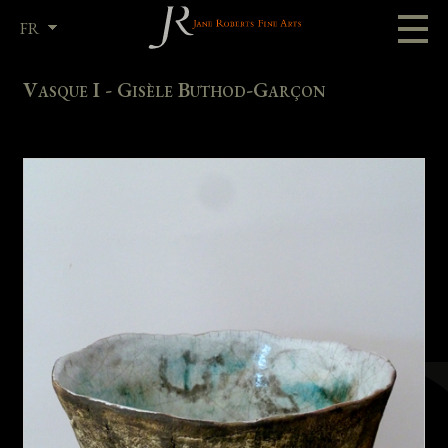
FR
EN
Vasque I - Gisèle Buthod-Garçon