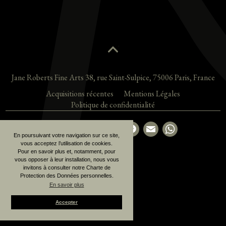
Jane Roberts Fine Arts
38, rue Saint-Sulpice
,
75006
Paris
,
France
Acquisitions récentes
Mentions Légales
Politique de confidentialité
Partager la page
En poursuivant votre navigation sur ce site,
vous acceptez l’utilisation de cookies.
Pour en savoir plus et, notamment, pour
vous opposer à leur installation, nous vous
invitons à consulter notre Charte de
Protection des Données personnelles.
En savoir plus
Accepter