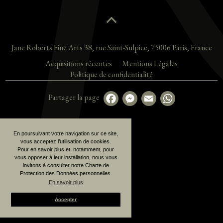
Jane Roberts Fine Arts
38, rue Saint-Sulpice
,
75006
Paris
,
France
Acquisitions récentes
Mentions Légales
Politique de confidentialité
Partager la page
En poursuivant votre navigation sur ce site,
vous acceptez l’utilisation de cookies.
Pour en savoir plus et, notamment, pour
vous opposer à leur installation, nous vous
invitons à consulter notre Charte de
Protection des Données personnelles.
En savoir plus
Accepter