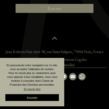
Retour
Jane Roberts Fine Arts
38, rue Saint-Sulpice
,
75006
Paris
,
France
Acquisitions récentes
Mentions Légales
Politique de confidentialité
En poursuivant votre navigation sur ce site,
vous acceptez l’utilisation de cookies.
Pour en savoir plus et, notamment, pour
Partager la page
vous opposer à leur installation, nous vous
invitons à consulter notre Charte de
Protection des Données personnelles.
En savoir plus
Accepter