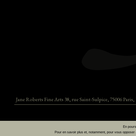
Jane Roberts Fine Arts
38, rue Saint-Sulpice
,
75006
Paris
,
En poursu
Pour en savoir plus et, notamment, pour vous opposer à