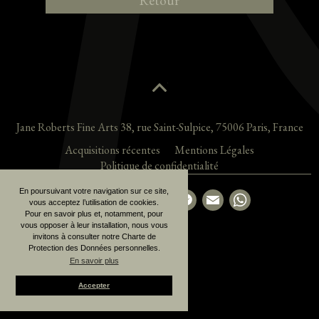
Retour
Jane Roberts Fine Arts
38, rue Saint-Sulpice
,
75006
Paris
,
France
Acquisitions récentes
Mentions Légales
Politique de confidentialité
En poursuivant votre navigation sur ce site,
Partager la page
vous acceptez l’utilisation de cookies.
Pour en savoir plus et, notamment, pour
vous opposer à leur installation, nous vous
invitons à consulter notre Charte de
Protection des Données personnelles.
En savoir plus
Accepter