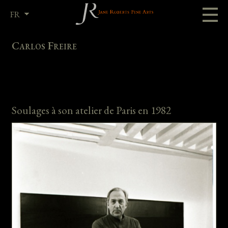
FR
EN
Carlos Freire
Soulages à son atelier de Paris en 1982