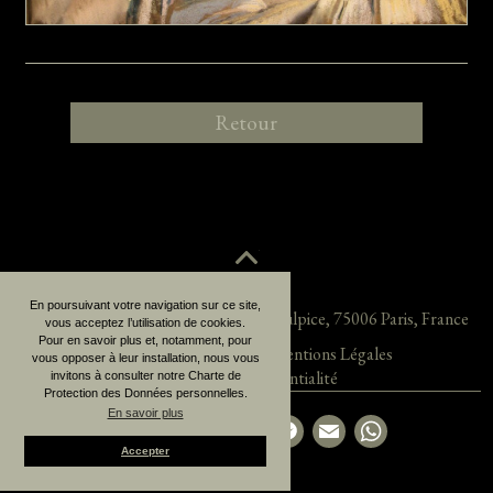
Retour
En poursuivant votre navigation sur ce site,
Jane Roberts Fine Arts
38, rue Saint-Sulpice
,
75006
Paris
,
France
vous acceptez l’utilisation de cookies.
Pour en savoir plus et, notamment, pour
Acquisitions récentes
Mentions Légales
vous opposer à leur installation, nous vous
Politique de confidentialité
invitons à consulter notre Charte de
Protection des Données personnelles.
En savoir plus
Partager la page
Accepter