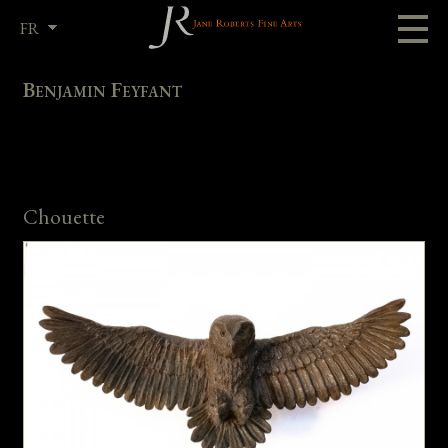
FR
EN
Benjamin Feyfant
Chouette