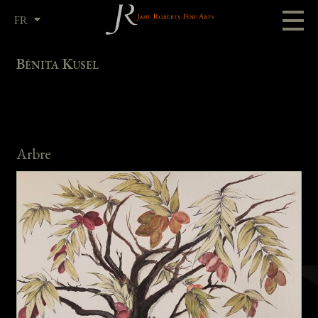
FR
EN
Bénita Kusel
Arbre