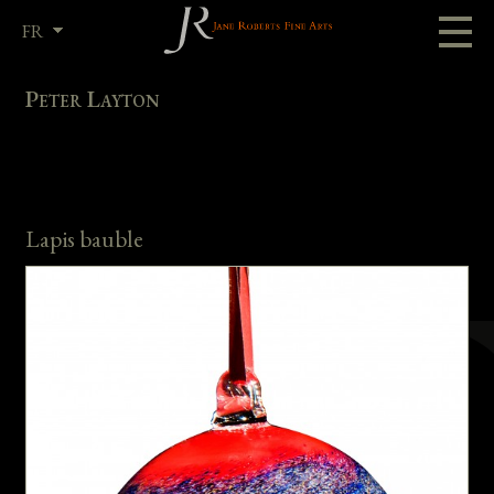
FR
EN
Peter Layton
Lapis bauble