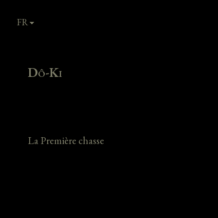
FR
EN
Dô-Ki
La Première chasse