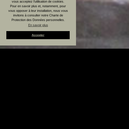
vous acceptez l’utilisation de cookies.
Pour en savoir plus et, notamment, pour
vous opposer à leur installation, nous vous
invitons à consulter notre Charte de
Protection des Données personnelles.
En savoir plus
Accepter
Jane Roberts Fine Arts, Paris
Jane Roberts Fine Arts
Jane Roberts
, d'éducation française malgré ses
origines britanniques, présente un choix
constamment renouvelé de tableaux et de dessins des
19ème et 20ème siècles, sur rendez-vous uniquement,
à son domicile rue Saint-Sulpice.
Avec plus de quarante ans d'expérience du marché de
l'art international, Jane Roberts a acquis une